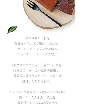
厳選された素材を
繊細なバランスで組み合わせた、
ケーキ工房アンダンテが贈る
チョコレートテリーヌです。
有機グアバ葉と果皮、生姜やハーブなど
12種類のボタニカル原料を使用し、
柑橘系の香りとスパイシーな香りが
融合した複雑な香り。
アジア風のエキゾチックな味わいが特徴の
朝ドラ「らんまん」で話題
牧野博士にちなんだ高知発の