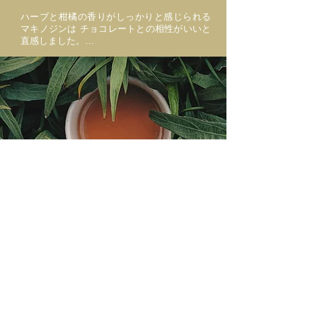
名付けました。愛情を感じますよね。私たち
ハーブと柑橘の香りがしっかりと感じられる
もそれくらいの思いを込めてこのテリーヌを
マキノジンは チョコレートとの相性がいいと
お届けします。
直感しました。

柑橘の香りを生かそうといろいろな食材を探
し求め、 牧野博士の出身地でもある高知県産
の柚子と出合いました。

柚子が持つ爽やかな香りとほのかな酸味が、 
マキノジンのボタニカルな風味とぴったりと
はまっています。

チョコレートのカカオ含有量もこだわりポイ
ントです。 当初はもっと含有量の多いチョコ
レートでビターに、こっくりと仕上げようと
考えていました。

チョコレートテリーヌとの
ただ、実際に作ってみると柑橘の苦みが強く
ドリンクペアリング
出てしまう。 それはそれで個性的な味わいな
のですが、この刺激が苦手な方もいるかもし
オススメはダントツでストレートティー。口
れない。 何度も試行錯誤を繰り返し、少しカ
いっぱいに広がるボタニカルで爽やかなテリ
カオを控えめにしてミルクを加えることで 現
ーヌの味わいと、シンプルな紅茶との相性は
在のバランスにたどり着きました。

抜群です。ご購入いただきましたお客様から
は、グラッパやブランデー、冷酒などのとも
しっかりと濃厚なテリーヌなのに、ボタニカ
相性が良いとご報告いただいております。
