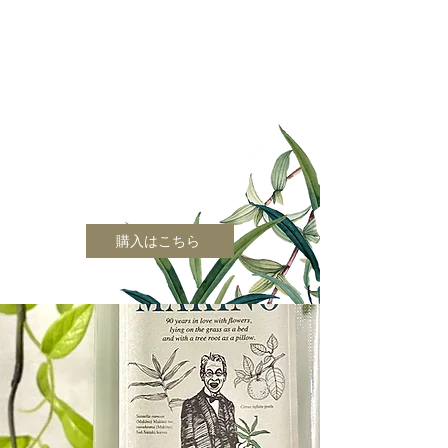
東京都 練馬区 大泉・石神井エリアで
約
40年。
純喫茶へ卸売＆店頭販売を
行なっ
ている街の老舗ケーキ屋
「ケーキ工房ア
ンダンテ」が
全国の皆様に向けて自信を
持ってお届けする、素材にこだわった特
別なブランドです。
購入はこちら