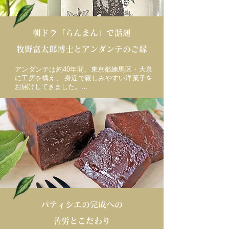
朝ドラ「らんまん」で話題
牧野富太郎博士とアンダンテのご縁
アンダンテは約40年間、東京都練馬区・大泉
に工房を構え、 身近で親しみやすい洋菓子を
お届けしてきました。

この大泉には、日本の植物学をけん引した、 
牧野富太郎博士の邸宅（現：牧野記念庭園）
があります。

今春からの朝ドラ『らんまん』で神木隆之介
さんが演じる役のモデルになった、あの牧野
博士です。

「全国の方に商品をお届けするにあたり、大
泉らしさを伝えたい」と考えていくなかで、 
牧野博士にちなんだクラフトジン「マキノジ
ン」との出合いがありました。

パティシエの完成への
牧野博士は自分で発見した植物に寿衛子（す
苦労とこだわり
えこ）夫人の名前を入れて「スエコザサ」と